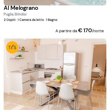
Al Melograno
Puglia
Brindisi
,
2 Ospiti
·
1 Camera da letto
·
1 Bagno
€ 170
A partire da
/notte