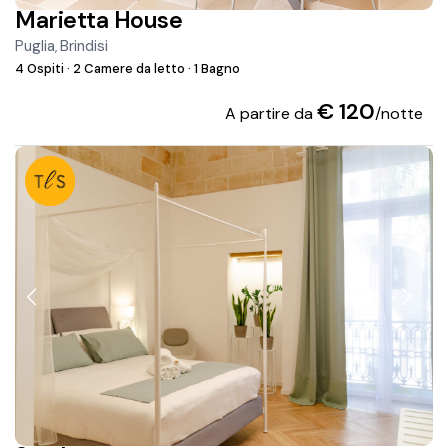
Marietta House
Puglia
Brindisi
,
4 Ospiti
·
2 Camere da letto
·
1 Bagno
€ 120
A partire da
/notte