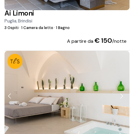
Ai Limoni
Puglia
Brindisi
,
3 Ospiti
·
1 Camera da letto
·
1 Bagno
€ 150
A partire da
/notte