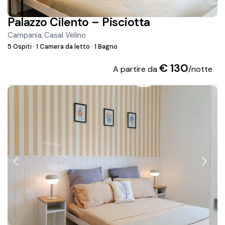
Palazzo Cilento – Pisciotta
Campania
Casal Velino
,
5 Ospiti
·
1 Camera da letto
·
1 Bagno
€ 130
A partire da
/notte