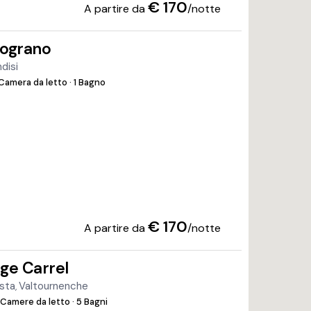
€ 170
A partire da
/notte
lograno
ndisi
 Camera da letto
·
1 Bagno
€ 170
A partire da
/notte
ge Carrel
osta
Valtournenche
,
 Camere da letto
·
5 Bagni