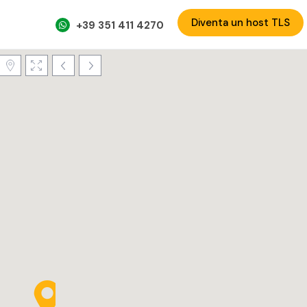
Diventa un host TLS
+39 351 411 4270