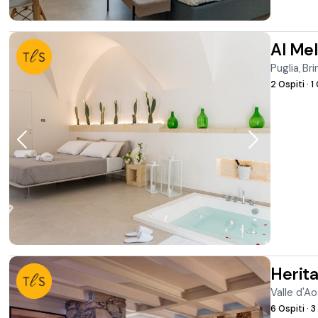
Al Me
Puglia
Bri
,
2 Ospiti
·
1
Herita
Valle d'A
6 Ospiti
·
3