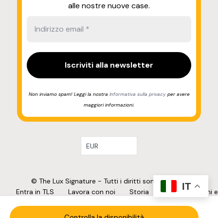
alle nostre nuove case.
Non inviamo spam! Leggi la nostra
Informativa sulla privacy
per avere
maggiori informazioni.
EUR
© The Lux Signature - Tutti i diritti sono riservati.
IT
Entra in TLS
Lavora con noi
Storia
FAQ
Termini e
condizioni
Privacy Policy
Cookie Policy
Controlla la disponibilità