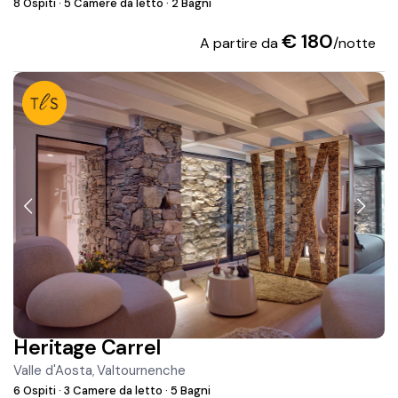
8 Ospiti
·
5 Camere da letto
·
2 Bagni
€ 180
A partire da
/notte
Heritage Carrel
Valle d'Aosta
Valtournenche
,
6 Ospiti
·
3 Camere da letto
·
5 Bagni