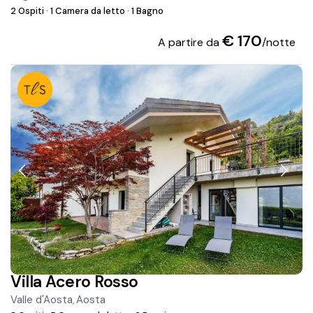
2 Ospiti
·
1 Camera da letto
·
1 Bagno
€ 170
A partire da
/notte
Villa Acero Rosso
Valle d'Aosta
Aosta
,