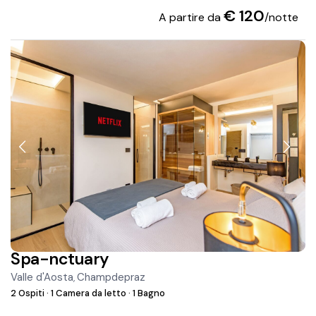
€ 120
A partire da
/notte
Spa-nctuary
Valle d'Aosta
Champdepraz
,
2 Ospiti
·
1 Camera da letto
·
1 Bagno