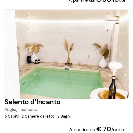
A partire da
/notte
Salento d’Incanto
Puglia
Taurisano
,
5 Ospiti
·
2 Camere da letto
·
2 Bagni
€ 70
A partire da
/notte