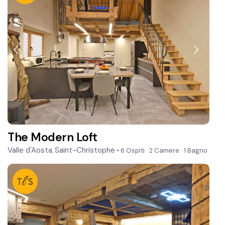
The Modern Loft
Valle d'Aosta
Saint-Christophe
,
• 6 Ospiti
·
2 Camere
·
1 Bagno