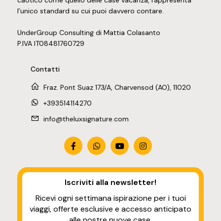
caotico come quello delle case vacanza, rappresenta
l’unico standard su cui puoi davvero contare.
UnderGroup Consulting di Mattia Colasanto
P.IVA IT08481760729
Contatti
Fraz. Pont Suaz 173/A, Charvensod (AO), 11020
+393514114270
info@theluxsignature.com
Iscriviti alla newsletter
!
Ricevi ogni settimana ispirazione per i tuoi
viaggi, offerte esclusive e accesso anticipato
alle nostre nuove case.