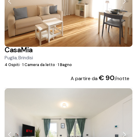
CasaMia
Puglia
Brindisi
,
4 Ospiti
·
1 Camera da letto
·
1 Bagno
€ 90
A partire da
/notte