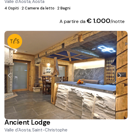
Valle d'Aosta
Aosta
,
4 Ospiti
·
2 Camere da letto
·
2 Bagni
€ 1.000
A partire da
/notte
Ancient Lodge
Valle d'Aosta
Saint-Christophe
,