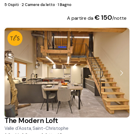
5 Ospiti
·
2 Camere da letto
·
1 Bagno
€ 150
A partire da
/notte
The Modern Loft
Valle d'Aosta
Saint-Christophe
,