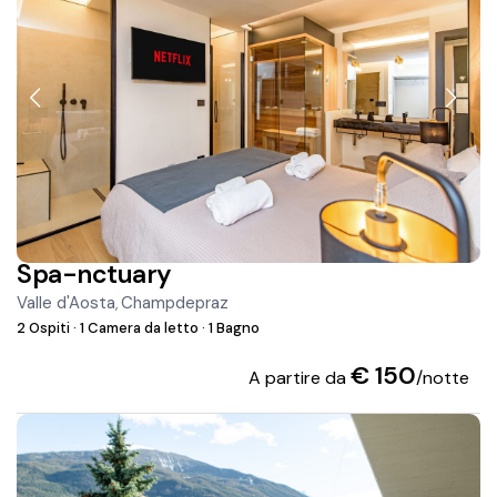
Spa-nctuary
Valle d'Aosta
Champdepraz
,
2 Ospiti
·
1 Camera da letto
·
1 Bagno
€ 150
A partire da
/notte