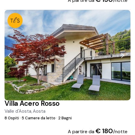
A partire da
/notte
Villa Acero Rosso
Valle d'Aosta
Aosta
,
8 Ospiti
·
5 Camere da letto
·
2 Bagni
€ 180
A partire da
/notte