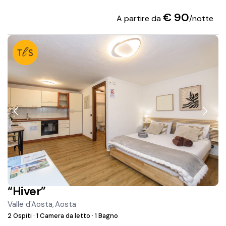
€ 90
A partire da
/notte
“Hiver”
Valle d'Aosta
Aosta
,
2 Ospiti
·
1 Camera da letto
·
1 Bagno