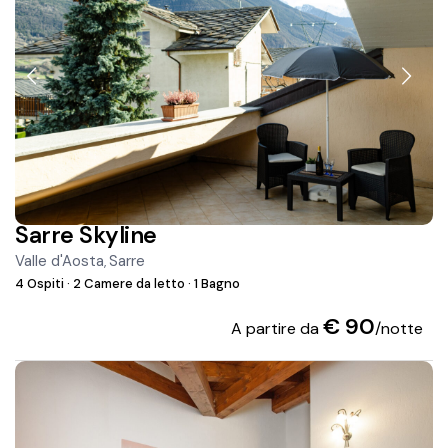
Sarre Skyline
Valle d'Aosta
Sarre
,
4 Ospiti
·
2 Camere da letto
·
1 Bagno
€ 90
A partire da
/notte