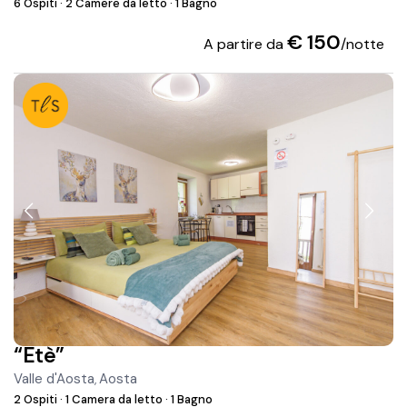
6 Ospiti
·
2 Camere da letto
·
1 Bagno
€ 150
A partire da
/notte
“Ètè”
Valle d'Aosta
Aosta
,
2 Ospiti
·
1 Camera da letto
·
1 Bagno