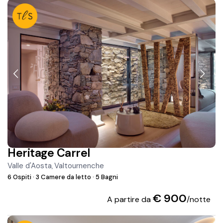
Heritage Carrel
Valle d'Aosta
Valtournenche
,
6 Ospiti
·
3 Camere da letto
·
5 Bagni
€ 900
A partire da
/notte