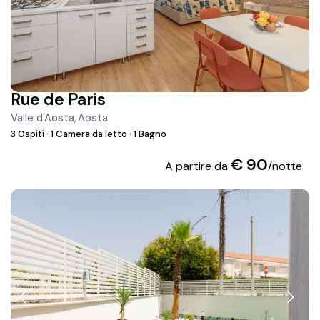
Rue de Paris
Valle d'Aosta
Aosta
,
3 Ospiti
·
1 Camera da letto
·
1 Bagno
€ 90
A partire da
/notte