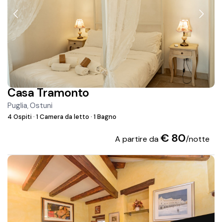
Casa Tramonto
Puglia
Ostuni
,
4 Ospiti
·
1 Camera da letto
·
1 Bagno
€ 80
A partire da
/notte