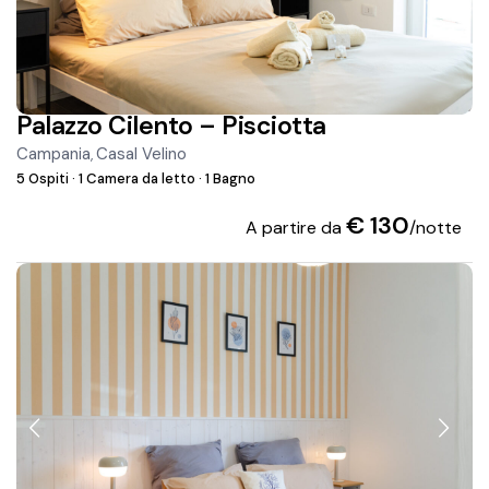
Palazzo Cilento – Pisciotta
Campania
Casal Velino
,
5 Ospiti
·
1 Camera da letto
·
1 Bagno
€ 130
A partire da
/notte