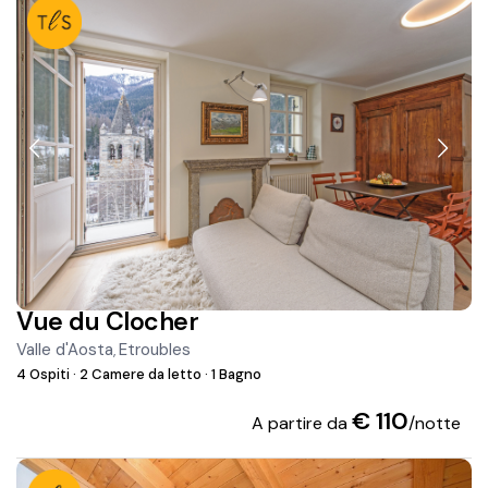
Vue du Clocher
Valle d'Aosta
Etroubles
,
4 Ospiti
·
2 Camere da letto
·
1 Bagno
€ 110
A partire da
/notte