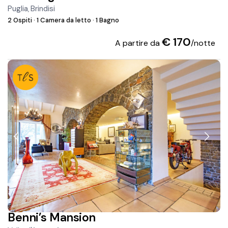
Puglia
Brindisi
,
2 Ospiti
·
1 Camera da letto
·
1 Bagno
€ 170
A partire da
/notte
Benni’s Mansion