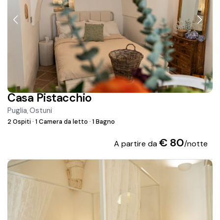
Casa Pistacchio
Puglia
Ostuni
,
2 Ospiti
·
1 Camera da letto
·
1 Bagno
€ 80
A partire da
/notte