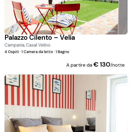
Palazzo Cilento – Velia
Campania
Casal Velino
,
4 Ospiti
·
1 Camera da letto
·
1 Bagno
€ 130
A partire da
/notte