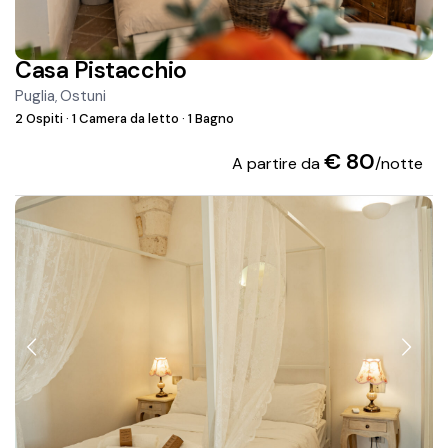
Casa Pistacchio
Puglia
Ostuni
,
2 Ospiti
·
1 Camera da letto
·
1 Bagno
€ 80
A partire da
/notte