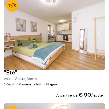
“Ètè”
Valle d'Aosta
Aosta
,
2 Ospiti
·
1 Camera da letto
·
1 Bagno
€ 90
A partire da
/notte