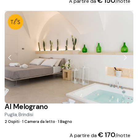
€ 150
A partire da
/notte
Al Melograno
Puglia
Brindisi
,
2 Ospiti
·
1 Camera da letto
·
1 Bagno
€ 170
A partire da
/notte