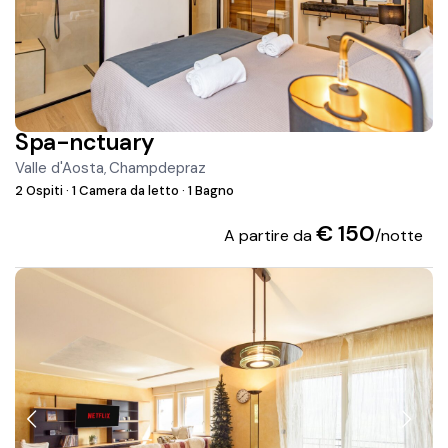
Spa-nctuary
Valle d'Aosta
Champdepraz
,
2 Ospiti
·
1 Camera da letto
·
1 Bagno
€ 150
A partire da
/notte