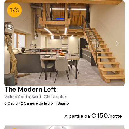
The Modern Loft
Valle d'Aosta
Saint-Christophe
,
6 Ospiti
·
2 Camere da letto
·
1 Bagno
€ 150
A partire da
/notte