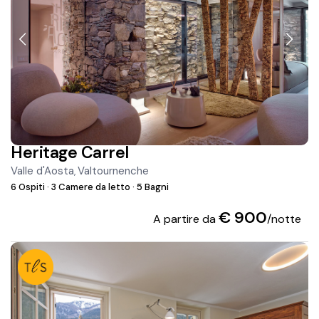
Heritage Carrel
Valle d'Aosta
Valtournenche
,
6 Ospiti
·
3 Camere da letto
·
5 Bagni
€ 900
A partire da
/notte