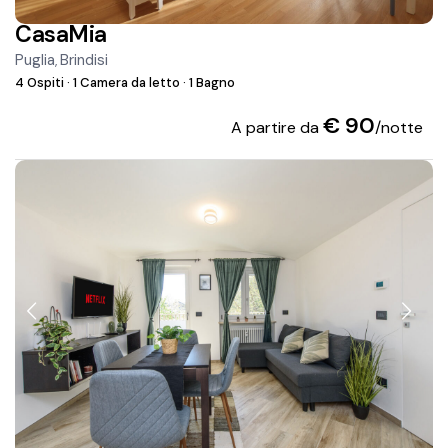
CasaMia
Puglia
Brindisi
,
4 Ospiti
·
1 Camera da letto
·
1 Bagno
€ 90
A partire da
/notte