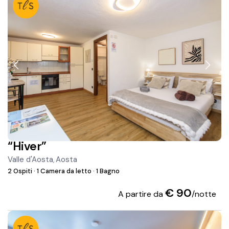
“Hiver”
Valle d'Aosta
Aosta
,
2 Ospiti
·
1 Camera da letto
·
1 Bagno
€ 90
A partire da
/notte