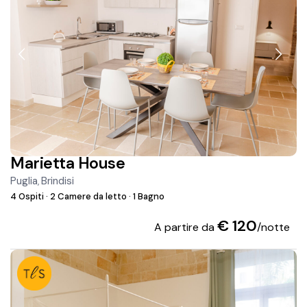
Marietta House
Puglia
Brindisi
,
4 Ospiti
·
2 Camere da letto
·
1 Bagno
€ 120
A partire da
/notte