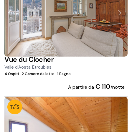
Vue du Clocher
Valle d'Aosta
Etroubles
,
4 Ospiti
·
2 Camere da letto
·
1 Bagno
€ 110
A partire da
/notte