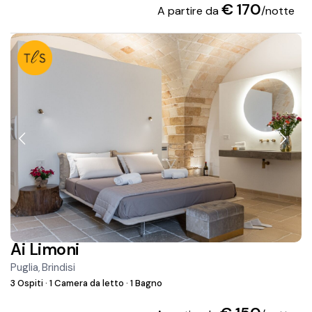
€ 170
A partire da
/notte
Ai Limoni
Puglia
Brindisi
,
3 Ospiti
·
1 Camera da letto
·
1 Bagno