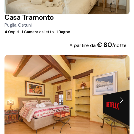
Casa Tramonto
Puglia
Ostuni
,
4 Ospiti
·
1 Camera da letto
·
1 Bagno
€ 80
A partire da
/notte